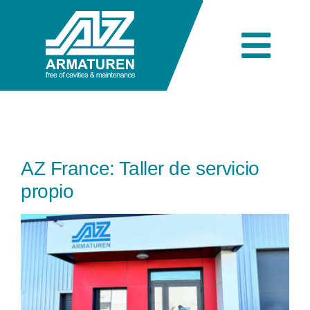
Skip
to
content
Togg
Navi
Empresa
Ingeniería
AZ France: Taller de servicio
propio
Productos
View
Larger
Image
Industrias