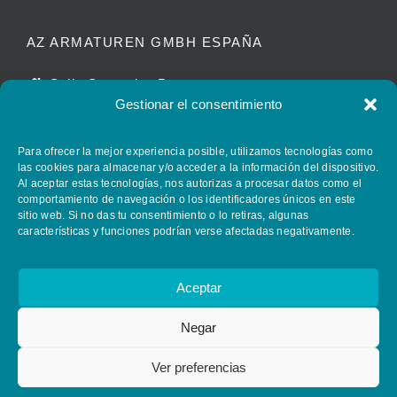
AZ ARMATUREN GMBH ESPAÑA
Calle Caracolas 5
Gestionar el consentimiento
11011 Cádiz – España
manuel.beltran@azvalves.com
Para ofrecer la mejor experiencia posible, utilizamos tecnologías como
+34 658 399 110
las cookies para almacenar y/o acceder a la información del dispositivo.
Al aceptar estas tecnologías, nos autorizas a procesar datos como el
comportamiento de navegación o los identificadores únicos en este
sitio web. Si no das tu consentimiento o lo retiras, algunas
FOLLOW AZ ARMATUREN
características y funciones podrían verse afectadas negativamente.
Aceptar
Negar
Ver preferencias