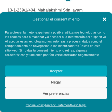
13-1-239/1/404, Mahalakshmi Srinilayam
Mothinagar, Hyderabad-500114
Gestionar el consentimiento
Telangana, Indien
Para ofrecer la mejor experiencia posible, utilizamos tecnologías como
Tel. +91 92466 41248 / +91 9963027399
las cookies para almacenar y/o acceder a la información del dispositivo.
Al aceptar estas tecnologías, nos autorizas a procesar datos como el
admin@promtek-india.com
comportamiento de navegación o los identificadores únicos en este
sitio web. Si no das tu consentimiento o lo retiras, algunas
características y funciones podrían verse afectadas negativamente.
Japón
Aceptar
FPD Solutions Ltd.
Negar
7th Floor, Omiya Marui,
Ver preferencias
2-3 Sakuragi-Cho, Omiya-Ku
Saitama 330-9501 JAPAN
Cookie Policy
Privacy Statement
Aviso legal
Teléfono: 0081 / 48 / 753-9350