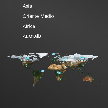
Ventas
Asia
Oriente Medio
ES
África
Australia
Search
for: