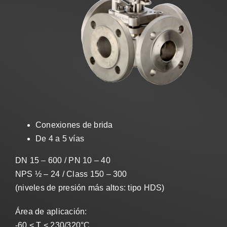
Ventas
ES
Search
for:
Conexiones de brida
De 4 a 5 vías
DN 15 – 600 / PN 10 – 40
NPS ½ – 24 / Class 150 – 300
(niveles de presión más altos: tipo HDS)
Área de aplicación:
-60 < T < 230/320°C