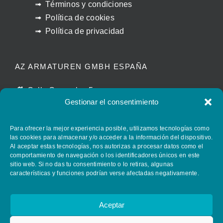
Términos y condiciones
Política de cookies
Política de privacidad
AZ ARMATUREN GMBH ESPAÑA
Calle Caracolas 5
Gestionar el consentimiento
11011 Cádiz – España
manuel.beltran@azvalves.com
Para ofrecer la mejor experiencia posible, utilizamos tecnologías como
+34 658 399 110
las cookies para almacenar y/o acceder a la información del dispositivo.
Al aceptar estas tecnologías, nos autorizas a procesar datos como el
comportamiento de navegación o los identificadores únicos en este
sitio web. Si no das tu consentimiento o lo retiras, algunas
FOLLOW AZ ARMATUREN
características y funciones podrían verse afectadas negativamente.
Aceptar