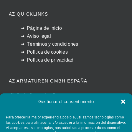
AZ QUICKLINKS
Página de inicio
Aviso legal
Términos y condiciones
Política de cookies
Política de privacidad
AZ ARMATUREN GMBH ESPAÑA
Calle Caracolas 5
Gestionar el consentimiento
11011 Cádiz – España
manuel.beltran@azvalves.com
Para ofrecer la mejor experiencia posible, utilizamos tecnologías como
+34 658 399 110
las cookies para almacenar y/o acceder a la información del dispositivo.
Al aceptar estas tecnologías, nos autorizas a procesar datos como el