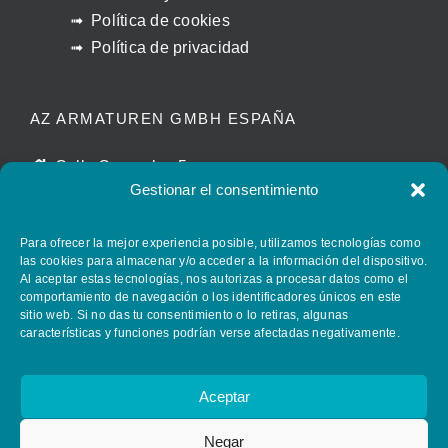
Política de cookies
Política de privacidad
AZ ARMATUREN GMBH ESPAÑA
Calle Caracolas 5
Gestionar el consentimiento
11011 Cádiz – España
manuel.beltran@azvalves.com
Para ofrecer la mejor experiencia posible, utilizamos tecnologías como
+34 658 399 110
las cookies para almacenar y/o acceder a la información del dispositivo.
Al aceptar estas tecnologías, nos autorizas a procesar datos como el
comportamiento de navegación o los identificadores únicos en este
sitio web. Si no das tu consentimiento o lo retiras, algunas
FOLLOW AZ ARMATUREN
características y funciones podrían verse afectadas negativamente.
Aceptar
Negar