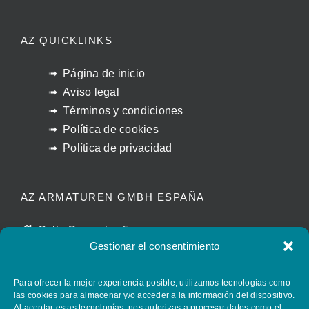
AZ QUICKLINKS
Página de inicio
Aviso legal
Términos y condiciones
Política de cookies
Política de privacidad
AZ ARMATUREN GMBH ESPAÑA
Calle Caracolas 5
Gestionar el consentimiento
11011 Cádiz – España
manuel.beltran@azvalves.com
Para ofrecer la mejor experiencia posible, utilizamos tecnologías como
+34 658 399 110
las cookies para almacenar y/o acceder a la información del dispositivo.
Al aceptar estas tecnologías, nos autorizas a procesar datos como el